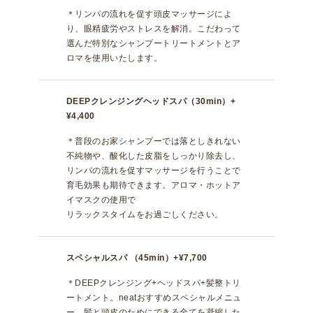
＊リンパの流れを促す頭皮マッサージによ
り、眼精疲労やストレスを解消。こだわって
選んだ特別なシャンプートリートメントとア
ロマを使用いたします。
DEEPクレンジングヘッドスパ（30min）
+
¥4,400
＊普段のお家シャンプーでは落としきれない
不純物や、酸化した皮脂をしっかり除去し、
リンパの流れを促すマッサージを行うことで
育毛効果も期待できます。アロマ・ホットア
イマスクの使用で
リラックスタイムをお過ごしください。
スペシャルスパ （45min）
+¥7,700
＊DEEPクレンジング+ヘッドスパ+髪整トリ
ートメント。neatおすすめスペシャルメニュ
ー。髪と頭皮のためにできる全てを凝縮した