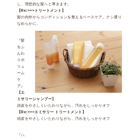
し、理想的な髪へと導きます。
【Re:>>>トリートメント】
髪の内外からコンディションを整えるベースケア。クシ通り
なめらかに。
『髪
をふ
んわ
りボ
リュ
ーム
ケ
ア』
【エ
ミサリーシャンプー】
頭皮をやさしくいたわりながら、汚れをしっかりオフ
【Re:>>>エミサリー トリートメント】
頭皮をやさしくいたわりながら、汚れをしっかりオフ
『ハ