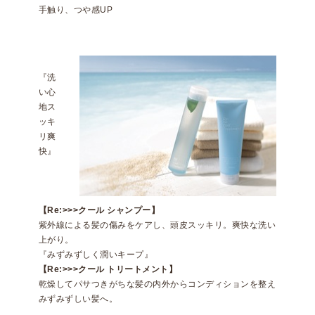
手触り、つや感UP
『洗
い心
地ス
ッキ
リ爽
快』
【Re:>>>クール シャンプー】
紫外線による髪の傷みをケアし、頭皮スッキリ。爽快な洗い
上がり。
『みずみずしく潤いキープ』
【Re:>>>クール トリートメント】
乾燥してパサつきがちな髪の内外からコンディションを整え
みずみずしい髪へ。