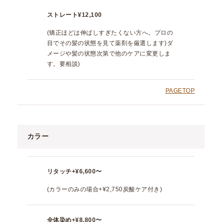
ストレート
¥12,100
(矯正ほどは伸ばしすぎたくない方へ。プロの
目でその髪の状態を見て薬剤を厳選します)ダ
メージや髪の状態次第で他のケアに変更しま
す。要相談)
PAGETOP
カラー
リタッチ
+¥6,600〜
(カラーのみの場合+¥2,750炭酸ケア付き)
全体染め
+¥8,800〜