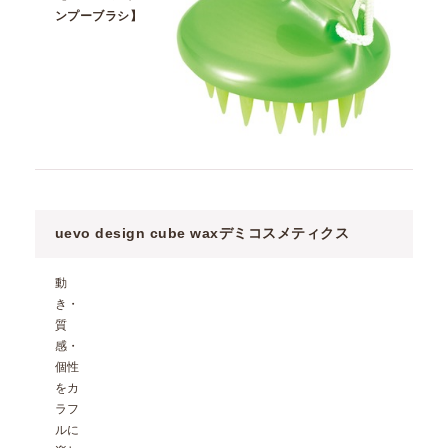
ンプーブラシ】
uevo design cube wax
デミコスメティクス
動
き・
質
感・
個性
をカ
ラフ
ルに