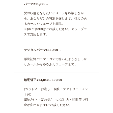
パーマ
¥11,000～
髪の状態となりたいイメージを相談しなが
ら、あなただけの特別を探します。弾力のあ
るカールやウェーブを表現。
※point permはご相談ください。カットプラ
スで対応します。
デジタルパーマ
¥13,200～
形状記憶パーマ・コテで巻いたようなしっか
りカールからゆるふわウェーブまで。
縮毛矯正
¥14,850～19,800
(カット込・お流し・炭酸・ケアトリートメン
ト付)
(癖の強さ・髪の長さ・のばし方・時間等で料
金が変わります)ご相談ください。