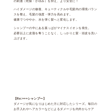
の刺激（乾燥・かゆみ）を抑え、より安全に！
ハイダメージの修復、キューティクルや毛髪内の環境バラン
スを整え、毛髪の強度・弾力を高めます。
健康でつややか、水を弾く髪へと変化します。
シャンプーの中にある葉っぱがマイナスイオンを発生。
必要以上に皮脂を奪うことなく、しっかりと髪・頭皮を洗い
上げます。
【Re:>>>シャンプー】
ダメージが気になりはじめた方に対応したシリーズ。毎日の
お手入れやヘアカラーなどによるダメージを内外からケア